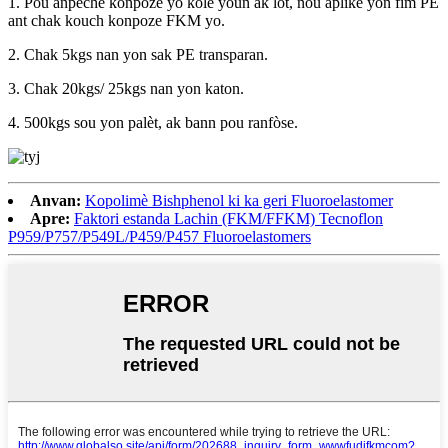
1. Pou anpeche konpoze yo kole youn ak lòt, nou aplike yon fim PE
ant chak kouch konpoze FKM yo.
2. Chak 5kgs nan yon sak PE transparan.
3. Chak 20kgs/ 25kgs nan yon katon.
4. 500kgs sou yon palèt, ak bann pou ranfòse.
Anvan:
Kopolimè Bishphenol ki ka geri Fluoroelastomer
Apre:
Faktori estanda Lachin (FKM/FFKM) Tecnoflon
P959/P757/P549L/P459/P457 Fluoroelastomers