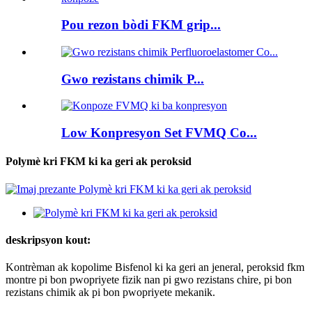
Pou rezon bòdi FKM grip...
Gwo rezistans chimik P...
Low Konpresyon Set FVMQ Co...
Polymè kri FKM ki ka geri ak peroksid
deskripsyon kout:
Kontrèman ak kopolime Bisfenol ki ka geri an jeneral, peroksid fkm
montre pi bon pwopriyete fizik nan pi gwo rezistans chire, pi bon
rezistans chimik ak pi bon pwopriyete mekanik.