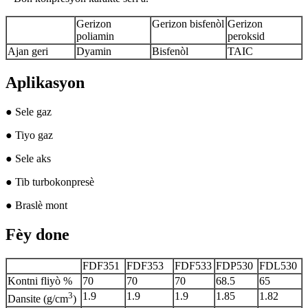
Gerizon
Gerizon bisfenòl
Gerizon
poliamin
peroksid
Ajan geri
Dyamin
Bisfenòl
TAIC
Aplikasyon
● Sele gaz
● Tiyo gaz
● Sele aks
● Tib turbokonpresè
● Braslè mont
Fèy done
FDF351
FDF353
FDF533
FDP530
FDL530
Kontni fliyò %
70
70
70
68.5
65
3
1.9
1.9
1.9
1.85
1.82
Dansite (g/cm
)