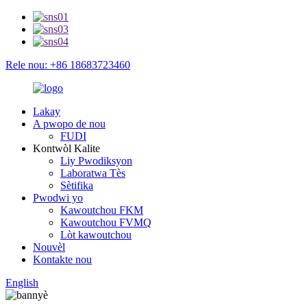
Rele nou: +86 18683723460
Lakay
A pwopo de nou
FUDI
Kontwòl Kalite
Liy Pwodiksyon
Laboratwa Tès
Sètifika
Pwodwi yo
Kawoutchou FKM
Kawoutchou FVMQ
Lòt kawoutchou
Nouvèl
Kontakte nou
English