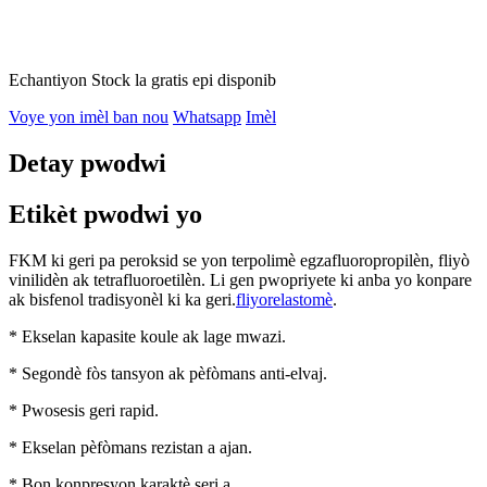
Echantiyon Stock la gratis epi disponib
Voye yon imèl ban nou
Whatsapp
Imèl
Detay pwodwi
Etikèt pwodwi yo
FKM ki geri pa peroksid se yon terpolimè egzafluoropropilèn, fliyò
vinilidèn ak tetrafluoroetilèn. Li gen pwopriyete ki anba yo konpare
ak bisfenol tradisyonèl ki ka geri.
fliyorelastomè
.
* Ekselan kapasite koule ak lage mwazi.
* Segondè fòs tansyon ak pèfòmans anti-elvaj.
* Pwosesis geri rapid.
* Ekselan pèfòmans rezistan a ajan.
* Bon konpresyon karaktè seri a.