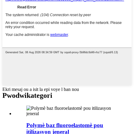
Ekri mesaj ou a isit la epi voye l ban nou
Pwodwi
kategori
Polymè baz fluoroelastomè pou
itilizasyon jeneral