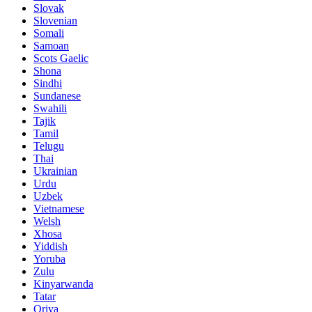
Slovak
Slovenian
Somali
Samoan
Scots Gaelic
Shona
Sindhi
Sundanese
Swahili
Tajik
Tamil
Telugu
Thai
Ukrainian
Urdu
Uzbek
Vietnamese
Welsh
Xhosa
Yiddish
Yoruba
Zulu
Kinyarwanda
Tatar
Oriya