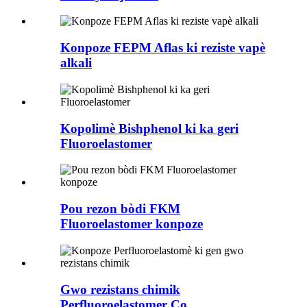
Konpoze FEPM Aflas ki reziste vapè
alkali
Kopolimè Bishphenol ki ka geri
Fluoroelastomer
Pou rezon bòdi FKM
Fluoroelastomer konpoze
Gwo rezistans chimik
Perfluoroelastomer Co...