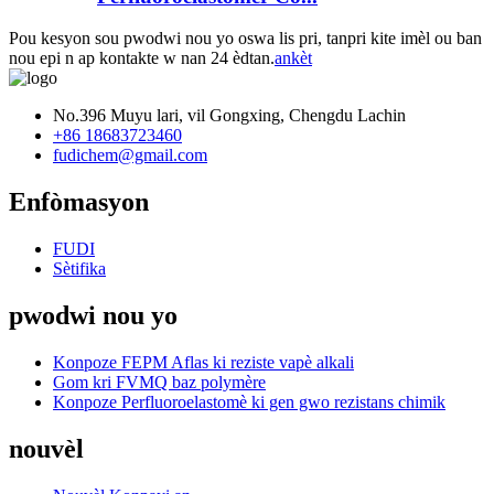
Pou kesyon sou pwodwi nou yo oswa lis pri, tanpri kite imèl ou ban
nou epi n ap kontakte w nan 24 èdtan.
ankèt
No.396 Muyu lari, vil Gongxing, Chengdu Lachin
+86 18683723460
fudichem@gmail.com
Enfòmasyon
FUDI
Sètifika
pwodwi nou yo
Konpoze FEPM Aflas ki reziste vapè alkali
Gom kri FVMQ baz polymère
Konpoze Perfluoroelastomè ki gen gwo rezistans chimik
nouvèl