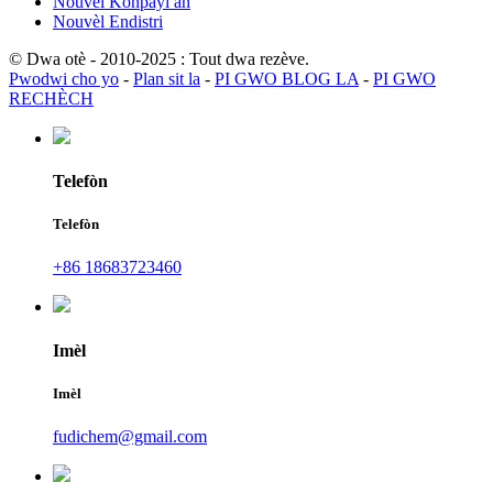
Nouvèl Konpayi an
Nouvèl Endistri
© Dwa otè - 2010-2025 : Tout dwa rezève.
Pwodwi cho yo
-
Plan sit la
-
PI GWO BLOG LA
-
PI GWO
RECHÈCH
Telefòn
Telefòn
+86 18683723460
Imèl
Imèl
fudichem@gmail.com