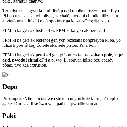
pake, garnitur, elatriye.
Terpolymer: pi gwo kontni fliyò pase kopolimer 68% kontni fliyò.
Pi bon rezistans a lwil oliv, gaz, chalè, pwodui chimik, itilize nan
anviwònman difisil kote kopolimer pa ka satisfè egzijans yo.
FPM ki ka geri ak bisfenòl vs FPM ki ka geri ak peroksid
FPM ki ka geri ak bisfenol gen yon rezistans konpresyon ki ba, yo
itilize li pou fè bag tò, sele aks, sele piston. Pri a bon.
FPM ki ka geri ak peroksid gen pi bon rezistans a
solvan polè, vapè,
asid, pwodui chimik.
Pri a pi wo. Li souvan itilize pou aparèy
pòtab, tiyo gaz extrusion.
Depo
Prekonpoze Viton an ta dwe estoke nan yon kote ki fre, sèk epi ki
ayere. Dire lavi li se 24 mwa apati dat pwodiksyon an.
Pakè