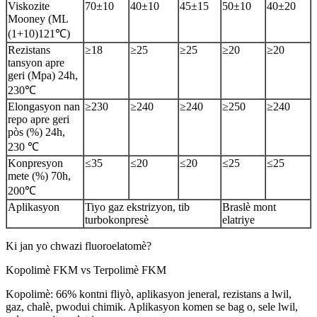
Viskozite
70±10
40±10
45±15
50±10
40±20
Mooney (ML
(1+10)121℃)
Rezistans
≥18
≥25
≥25
≥20
≥20
tansyon apre
geri (Mpa) 24h,
230℃
Elongasyon nan
≥230
≥240
≥240
≥250
≥240
repo apre geri
pòs (%) 24h,
230 ℃
Konpresyon
≤35
≤20
≤20
≤25
≤25
mete (%) 70h,
200℃
Aplikasyon
Tiyo gaz ekstrizyon, tib
Braslè mont
turbokonpresè
elatriye
Ki jan yo chwazi fluoroelatomè?
Kopolimè FKM vs Terpolimè FKM
Kopolimè: 66% kontni fliyò, aplikasyon jeneral, rezistans a lwil,
gaz, chalè, pwodui chimik. Aplikasyon komen se bag o, sele lwil,